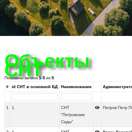
Объекты
СНТ
Показаны записи
1-5
из
5
.
#
id СНТ в основной БД
Наименование
Администрат
1
1
СНТ
Петров Петр П
"Петровские
Сады"