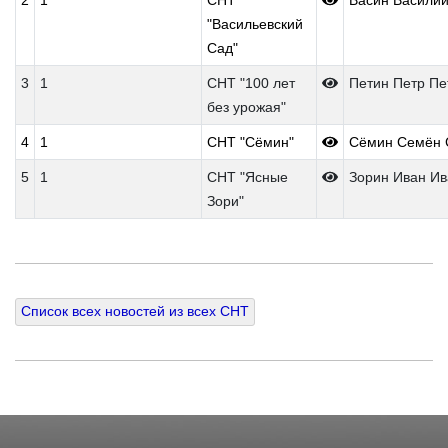
2
1
СНТ
Васин Василий
"Васильевский
Сад"
3
1
СНТ "100 лет
Петин Петр Пе
без урожая"
4
1
СНТ "Сёмин"
Сёмин Семён 
5
1
СНТ "Ясные
Зорин Иван Ив
Зори"
Список всех новостей из всех СНТ